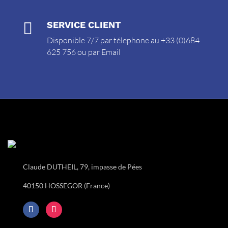

SERVICE CLIENT
Disponible 7/7 par télephone au +33 (0)684
625 756 ou par
Email
Claude DUTHEIL, 79, impasse de Pées
40150 HOSSEGOR (France)