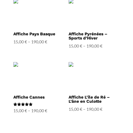
Affiche Pays Basque
Affiche Pyrénées –
Sports d’Hiver
15,00
€
–
190,00
€
15,00
€
–
190,00
€
Affiche Cannes
Affiche L’île de Ré –
L’âne en Culotte
15,00
€
–
190,00
€
Note
15,00
€
–
190,00
€
5.00
sur 5