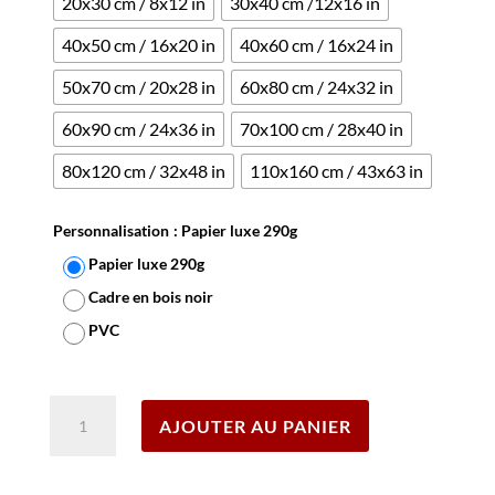
20x30 cm / 8x12 in
30x40 cm /12x16 in
40x50 cm / 16x20 in
40x60 cm / 16x24 in
50x70 cm / 20x28 in
60x80 cm / 24x32 in
60x90 cm / 24x36 in
70x100 cm / 28x40 in
80x120 cm / 32x48 in
110x160 cm / 43x63 in
Personnalisation
: Papier luxe 290g
Papier luxe 290g
Cadre en bois noir
PVC
Effacer
quantité
AJOUTER AU PANIER
de
Affiche
Pyrenees