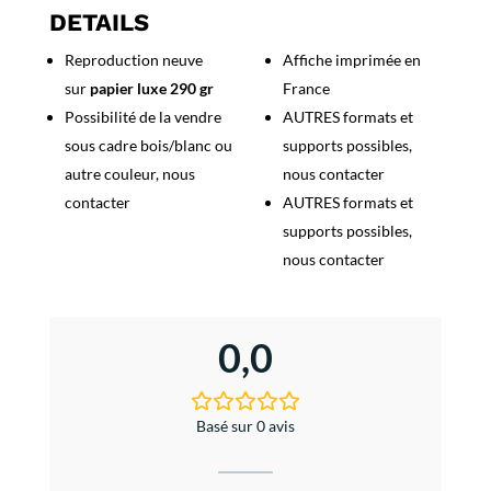
Le
DETAILS
Boulou
Reproduction neuve
Affiche imprimée en
sur
papier luxe 290 gr
France
Possibilité de la vendre
AUTRES formats et
sous cadre bois/blanc ou
supports possibles,
autre couleur, nous
nous contacter
contacter
AUTRES formats et
supports possibles,
nous contacter
0,0
Basé sur 0 avis