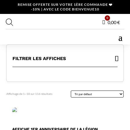
REMISE OFFERTE SUR VOTRE 1ÈRE COMMANDE ❤️
-10% | AVEC LE CODE BIENVENUE10
0
Panier
0,00
€
FILTRER LES AFFICHES
Affichage de 1–18 sur 116 résultats
AFFICHE 1ER ANNIVERSAIRE DE LA LÉGION