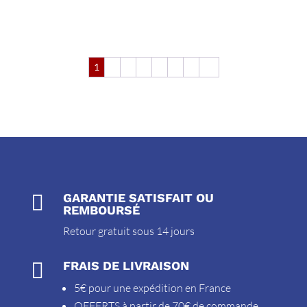
1
2
3
4
5
6
7
→

GARANTIE SATISFAIT OU
REMBOURSÉ
Retour gratuit sous 14 jours

FRAIS DE LIVRAISON
5€ pour une expédition en France
OFFERTS à partir de 70€ de commande