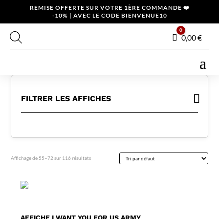
REMISE OFFERTE SUR VOTRE 1ÈRE COMMANDE ❤️
-10% | AVEC LE CODE BIENVENUE10
0
Panier
0,00
€
FILTRER LES AFFICHES
Affichage de 55–72 sur 116 résultats
AFFICHE I WANT YOU FOR US ARMY