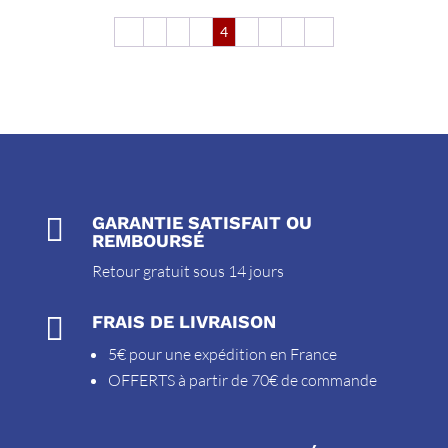
←
1
2
3
4
5
6
7
→

GARANTIE SATISFAIT OU
REMBOURSÉ
Retour gratuit sous 14 jours

FRAIS DE LIVRAISON
5€ pour une expédition en France
OFFERTS à partir de 70€ de commande