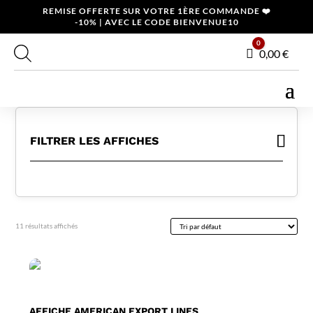
REMISE OFFERTE SUR VOTRE 1ÈRE COMMANDE ❤️
-10% | AVEC LE CODE BIENVENUE10
0
Panier
0,00
€
FILTRER LES AFFICHES
11 résultats affichés
AFFICHE AMERICAN EXPORT LINES