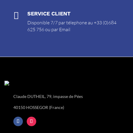

SERVICE CLIENT
Disponible 7/7 par télephone au +33 (0)684
625 756 ou par
Email
Claude DUTHEIL, 79, impasse de Pées
40150 HOSSEGOR (France)