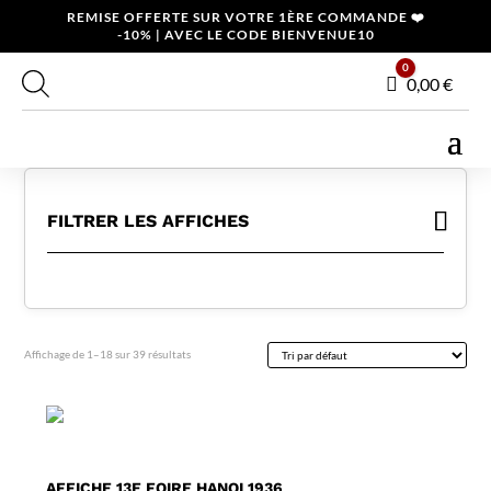
REMISE OFFERTE SUR VOTRE 1ÈRE COMMANDE ❤️
-10% | AVEC LE CODE BIENVENUE10
0
Panier
0,00
€
FILTRER LES AFFICHES
Affichage de 1–18 sur 39 résultats
AFFICHE 13E FOIRE HANOI 1936