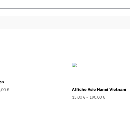
on
,00
€
Affiche Asie Hanoi Vietnam
15,00
€
–
190,00
€