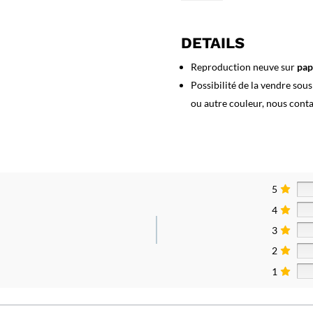
Affiche
Asie
Dalat
DETAILS
Vietnam
Reproduction neuve sur
pap
Possibilité de la vendre sou
ou autre couleur, nous cont
5
4
3
2
1