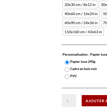
20x30 cm / 8x12 in
30x
40x60 cm / 16x24 in
50
60x90 cm / 24x36 in
70
110x160 cm / 43x63 in
Personnalisation
: Papier lux
Papier luxe 290g
Cadre en bois noir
PVC
quantité
AJOUTER 
de