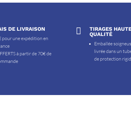
AIS DE LIVRAISON

TIRAGES HAUT
QUALITÉ
 pour une expédition en
Emballée soigneu
rance
livrée dans un tub
FFERTS à partir de 70€ de
de protection rigi
ommande