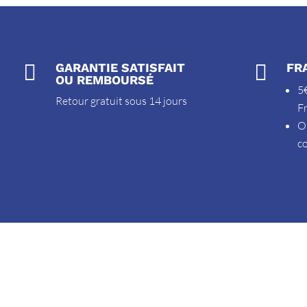

GARANTIE SATISFAIT

FR
OU REMBOURSÉ
5€
Retour gratuit sous 14 jours
F
O
c