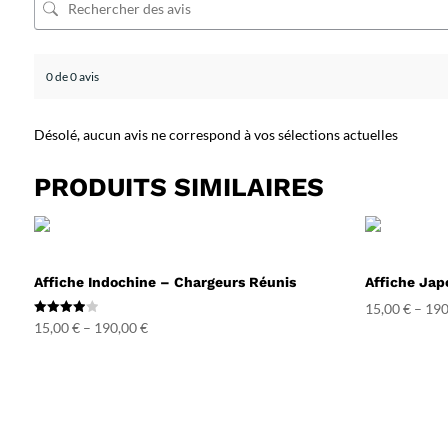
0 de 0 avis
Désolé, aucun avis ne correspond à vos sélections actuelles
PRODUITS SIMILAIRES
Affiche Indochine – Chargeurs Réunis
Affiche Jap
15,00
€
–
190
Note
15,00
€
–
190,00
€
4.00
sur 5