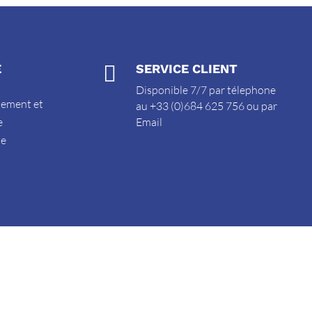
E

SERVICE CLIENT
Disponible 7/7 par télephone
sement et
au +33 (0)684 625 756 ou par
e
Email
de