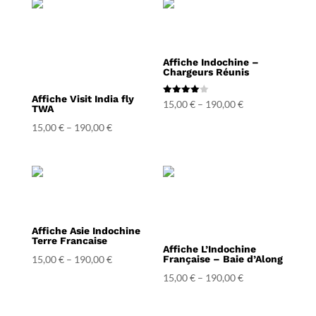
Affiche Indochine –
Chargeurs Réunis
Affiche Visit India fly
Note
15,00
€
–
190,00
€
TWA
4.00
sur 5
15,00
€
–
190,00
€
Affiche Asie Indochine
Terre Francaise
Affiche L’Indochine
15,00
€
–
190,00
€
Française – Baie d’Along
15,00
€
–
190,00
€