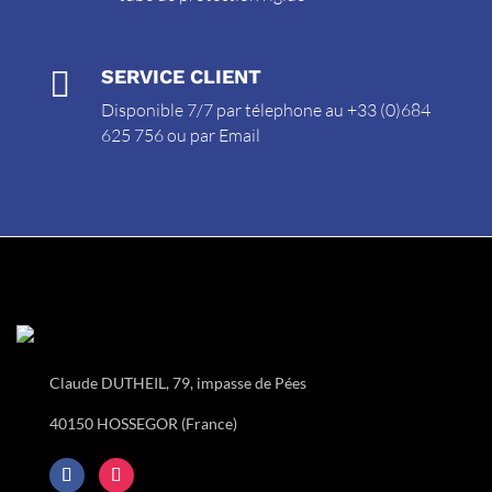

SERVICE CLIENT
Disponible 7/7 par télephone au +33 (0)684
625 756 ou par
Email
Claude DUTHEIL, 79, impasse de Pées
40150 HOSSEGOR (France)