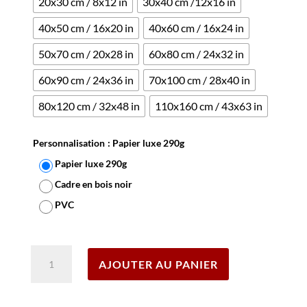
20x30 cm / 8x12 in
30x40 cm /12x16 in
40x50 cm / 16x20 in
40x60 cm / 16x24 in
50x70 cm / 20x28 in
60x80 cm / 24x32 in
60x90 cm / 24x36 in
70x100 cm / 28x40 in
80x120 cm / 32x48 in
110x160 cm / 43x63 in
Personnalisation
: Papier luxe 290g
Papier luxe 290g
Cadre en bois noir
PVC
Effacer
quantité
AJOUTER AU PANIER
de
Affiche
L'Indochine