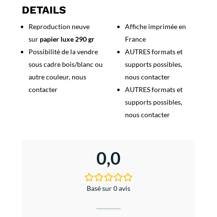
Française
DETAILS
Reproduction neuve
Affiche imprimée en
sur
papier luxe 290 gr
France
Possibilité de la vendre
AUTRES formats et
sous cadre bois/blanc ou
supports possibles,
autre couleur, nous
nous contacter
contacter
AUTRES formats et
supports possibles,
nous contacter
0,0
Basé sur 0 avis