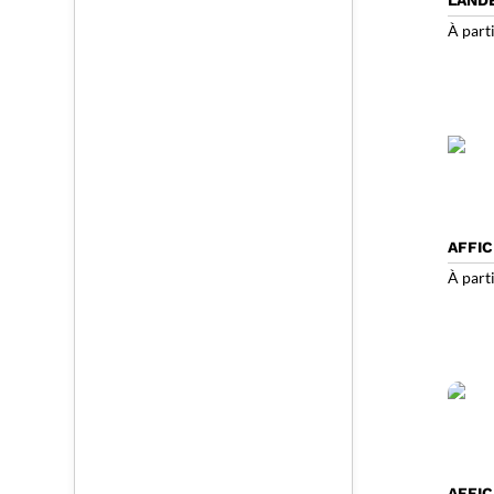
À part
AFFI
À part
AFFI