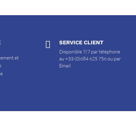
E

SERVICE CLIENT
Disponible 7/7 par télephone
sement et
au +33 (0)684 625 756 ou par
e
Email
de