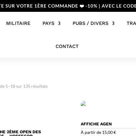
TE SUR VOTRE 1ÈRE COMMANDE ❤️ -10% | AVEC LE COD
MILITAIRE
PAYS
PUBS / DIVERS
TR
CONTACT
 de 1–18 sur 135 résultats
AFFICHE AGEN
CHE 2ÈME OPEN DES
À partir de
15,00
€
ES – HOSSEGOR