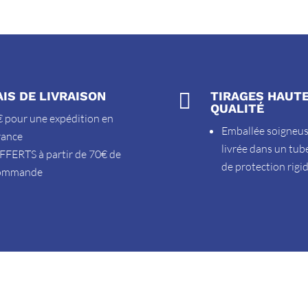
AIS DE LIVRAISON

TIRAGES HAUT
QUALITÉ
 pour une expédition en
Emballée soigneu
rance
livrée dans un tub
FFERTS à partir de 70€ de
de protection rigi
ommande