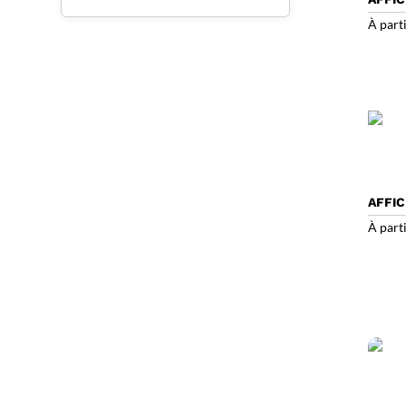
À part
AFFI
À part