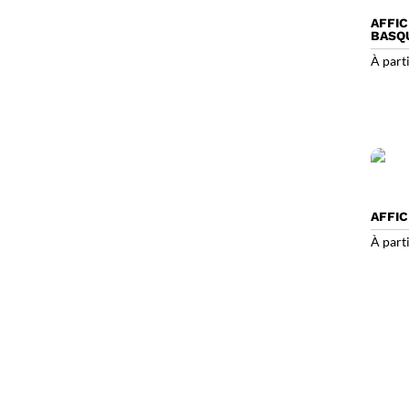
AFFIC
BASQ
À part
AFFI
À part