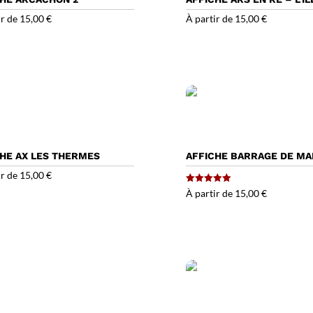
ir de
15,00
€
À partir de
15,00
€
CHE AX LES THERMES
AFFICHE BARRAGE DE M
ir de
15,00
€
Note
À partir de
15,00
€
5.00
sur 5