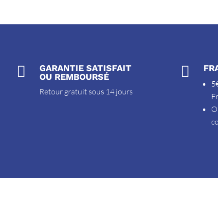

GARANTIE SATISFAIT

FR
OU REMBOURSÉ
5€
Retour gratuit sous 14 jours
F
O
c