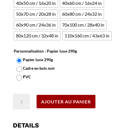
40x50 cm / 16x20 in
40x60 cm / 16x24 in
50x70 cm / 20x28 in
60x80 cm / 24x32 in
60x90 cm / 24x36 in
70x100 cm / 28x40 in
80x120 cm / 32x48 in
110x160 cm / 43x63 in
Personnalisation
: Papier luxe 290g
Papier luxe 290g
Cadre en bois noir
PVC
Effacer
quantité
AJOUTER AU PANIER
de
Affiche
Arcachon
DETAILS