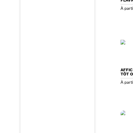
À part
AFFIC
TÔT O
À part