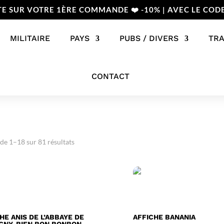
TE SUR VOTRE 1ÈRE COMMANDE ❤️ -10% | AVEC LE COD
MILITAIRE
PAYS
PUBS / DIVERS
TR
CONTACT
 de 1–18 sur 81 résultats
HE ANIS DE L’ABBAYE DE
AFFICHE BANANIA
GNY, BIEN BON BONBON