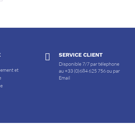
E

SERVICE CLIENT
Disponible 7/7 par télephone
sement et
au +33 (0)684 625 756 ou par
e
Email
de