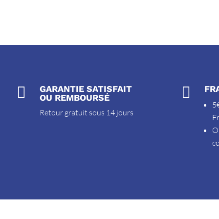

GARANTIE SATISFAIT

FR
OU REMBOURSÉ
5€
Retour gratuit sous 14 jours
F
O
c