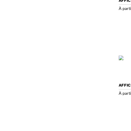
AFFI
À part
AFFIC
À part