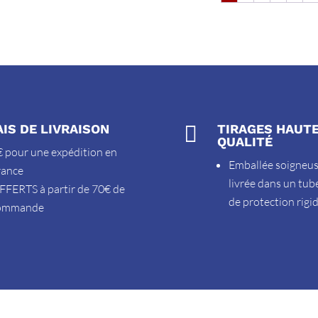
AIS DE LIVRAISON

TIRAGES HAUT
QUALITÉ
 pour une expédition en
Emballée soigneu
rance
livrée dans un tub
FFERTS à partir de 70€ de
de protection rigi
ommande