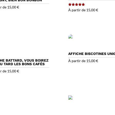
ir de
15,00
€
Note
À partir de
15,00
€
5.00
sur 5
AFFICHE BISCOTINES UNI
HE BATTARD, VOUS BOIREZ
À partir de
15,00
€
U TARD LES BONS CAFÉS
ir de
15,00
€