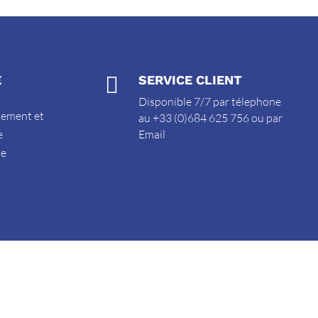
E

SERVICE CLIENT
Disponible 7/7 par télephone
sement et
au +33 (0)684 625 756 ou par
e
Email
de