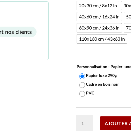
20x30 cm / 8x12 in
30x
40x60 cm / 16x24 in
50
60x90 cm / 24x36 in
70
t nos clients
110x160 cm / 43x63 in
Personnalisation
: Papier lux
Papier luxe 290g
Cadre en bois noir
PVC
quantité
AJOUTER 
de