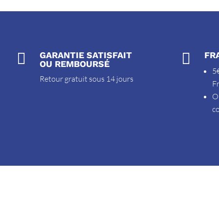

GARANTIE SATISFAIT

FR
OU REMBOURSÉ
5€
Retour gratuit sous 14 jours
F
O
c