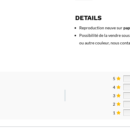
Affiche
Biscuits
La
DETAILS
Cigogne
Reproduction neuve sur
pap
Possibilité de la vendre sou
ou autre couleur, nous cont
5
4
3
2
1