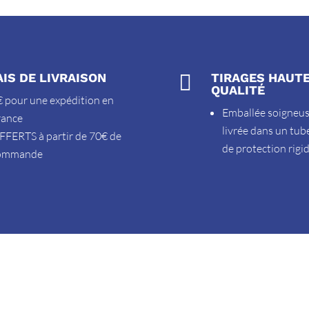
AIS DE LIVRAISON

TIRAGES HAUT
QUALITÉ
 pour une expédition en
Emballée soigneu
rance
livrée dans un tub
FFERTS à partir de 70€ de
de protection rigi
ommande