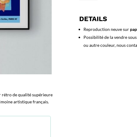
Affiche
La
France
DETAILS
Fromagère
Reproduction neuve sur
pap
Possibilité de la vendre sou
ou autre couleur, nous cont
 rétro de qualité supérieure
imoine artistique français.