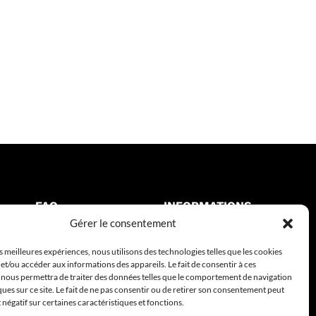
FAQ
INFORMATIONS
Gérer le consentement
Délais de livraison
Avis clients
es meilleures expériences, nous utilisons des technologies telles que les cookies
Je recherche une affiche
Commandes & Retours
et/ou accéder aux informations des appareils. Le fait de consentir à ces
Modes d'expédition
Mentions légales
 nous permettra de traiter des données telles que le comportement de navigation
ques sur ce site. Le fait de ne pas consentir ou de retirer son consentement peut
Tarifs d'expédition
CGV
t négatif sur certaines caractéristiques et fonctions.
Quel type de papier
RGPD