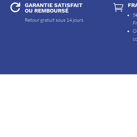
GARANTIE SATISFAIT
FR


OU REMBOURSÉ
5€
Retour gratuit sous 14 jours
F
O
c