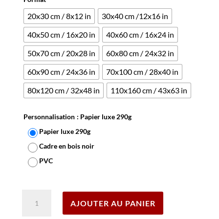
20x30 cm / 8x12 in
30x40 cm /12x16 in
40x50 cm / 16x20 in
40x60 cm / 16x24 in
50x70 cm / 20x28 in
60x80 cm / 24x32 in
60x90 cm / 24x36 in
70x100 cm / 28x40 in
80x120 cm / 32x48 in
110x160 cm / 43x63 in
Personnalisation
: Papier luxe 290g
Papier luxe 290g
Cadre en bois noir
PVC
Effacer
quantité
AJOUTER AU PANIER
de
Affiche