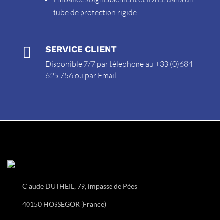
tube de protection rigide

SERVICE CLIENT
Disponible 7/7 par télephone au +33 (0)684
625 756 ou par
Email
Claude DUTHEIL, 79, impasse de Pées
40150 HOSSEGOR (France)