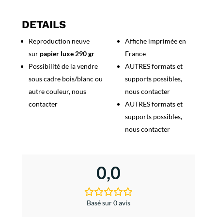
Chocolat
de
DETAILS
la
Reproduction neuve
Affiche imprimée en
Compagnie
sur
papier luxe 290 gr
France
des
Antilles
Possibilité de la vendre
AUTRES formats et
sous cadre bois/blanc ou
supports possibles,
autre couleur, nous
nous contacter
contacter
AUTRES formats et
supports possibles,
nous contacter
0,0
Basé sur 0 avis