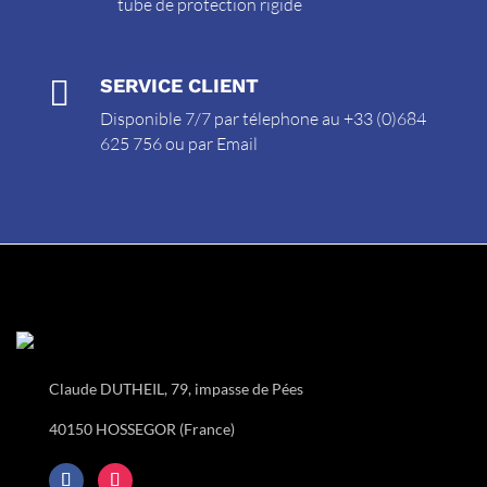
tube de protection rigide

SERVICE CLIENT
Disponible 7/7 par télephone au +33 (0)684
625 756 ou par
Email
Claude DUTHEIL, 79, impasse de Pées
40150 HOSSEGOR (France)