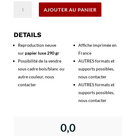
quantité
AJOUTER AU PANIER
de
Affiche
Armée
de
DETAILS
l'air
Reproduction neuve
Affiche imprimée en
sur
papier luxe 290 gr
France
Possibilité de la vendre
AUTRES formats et
sous cadre bois/blanc ou
supports possibles,
autre couleur, nous
nous contacter
contacter
AUTRES formats et
supports possibles,
nous contacter
0,0