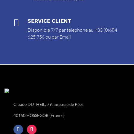

SERVICE CLIENT
Disponible 7/7 par télephone au +33 (0)684
625 756 ou par
Email
Claude DUTHEIL, 79, impasse de Pées
40150 HOSSEGOR (France)