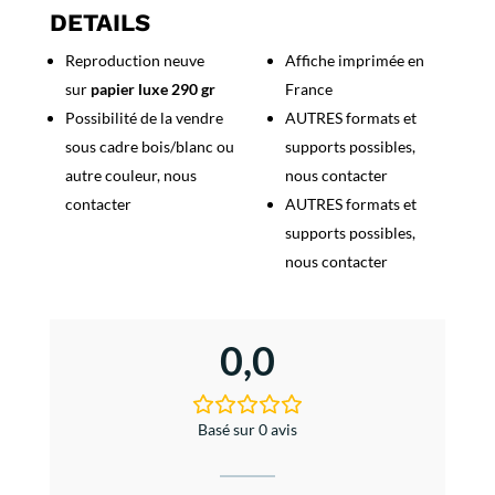
Côte
DETAILS
d'Azur
Reproduction neuve
Affiche imprimée en
sur
papier luxe 290 gr
France
Possibilité de la vendre
AUTRES formats et
sous cadre bois/blanc ou
supports possibles,
autre couleur, nous
nous contacter
contacter
AUTRES formats et
supports possibles,
nous contacter
0,0
Basé sur 0 avis