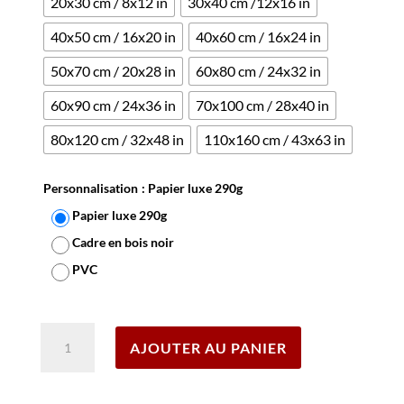
20x30 cm / 8x12 in
30x40 cm /12x16 in
40x50 cm / 16x20 in
40x60 cm / 16x24 in
50x70 cm / 20x28 in
60x80 cm / 24x32 in
60x90 cm / 24x36 in
70x100 cm / 28x40 in
80x120 cm / 32x48 in
110x160 cm / 43x63 in
Personnalisation
: Papier luxe 290g
Papier luxe 290g
Cadre en bois noir
PVC
Effacer
quantité
AJOUTER AU PANIER
de
Affiche
Course