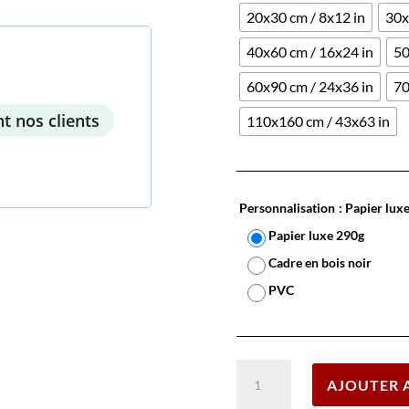
20x30 cm / 8x12 in
30x
40x60 cm / 16x24 in
50
60x90 cm / 24x36 in
70
t nos clients
110x160 cm / 43x63 in
Personnalisation
: Papier lux
Papier luxe 290g
Cadre en bois noir
PVC
quantité
AJOUTER 
de