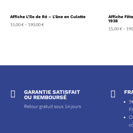
Affiche L’île de Ré – L’âne en Culotte
Affiche Fêt
1938
15,00
€
–
190,00
€
15,00
€
–
190

GARANTIE SATISFAIT

FR
OU REMBOURSÉ
5€
Retour gratuit sous 14 jours
F
O
c