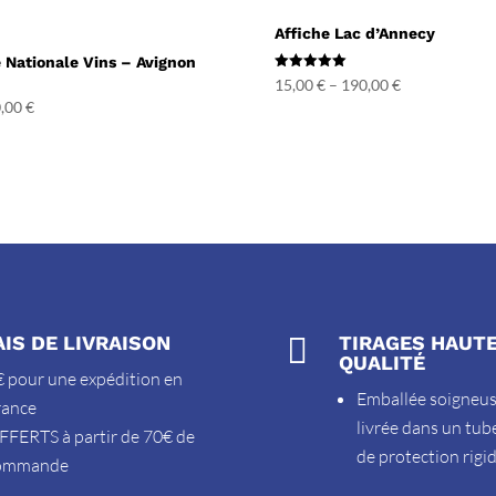
Affiche Lac d’Annecy
e Nationale Vins – Avignon
Note
15,00
€
–
190,00
€
5.00
,00
€
sur 5
AIS DE LIVRAISON

TIRAGES HAUT
QUALITÉ
 pour une expédition en
Emballée soigneu
rance
livrée dans un tub
FFERTS à partir de 70€ de
de protection rigi
ommande