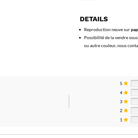
Affiche
Hossegor
DETAILS
Reproduction neuve sur
pap
Possibilité de la vendre sou
ou autre couleur, nous cont
5
4
3
2
1