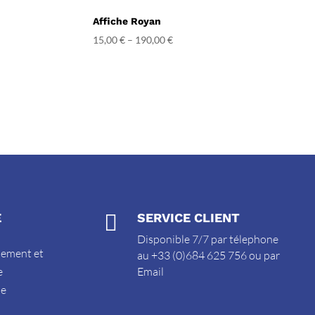
Affiche Royan
15,00
€
–
190,00
€
E

SERVICE CLIENT
Disponible 7/7 par télephone
sement et
au +33 (0)684 625 756 ou par
e
Email
de