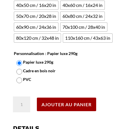
40x50 cm / 16x20 in
40x60 cm / 16x24 in
50x70 cm / 20x28 in
60x80 cm / 24x32 in
60x90 cm / 24x36 in
70x100 cm / 28x40 in
80x120 cm / 32x48 in
110x160 cm / 43x63 in
Personnalisation
: Papier luxe 290g
Papier luxe 290g
Cadre en bois noir
PVC
Effacer
quantité
AJOUTER AU PANIER
de
Affiche
Mattei,
le
DETAILS