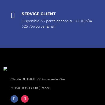

SERVICE CLIENT
Disponible 7/7 par télephone au +33 (0)684
625 756 ou par
Email
Claude DUTHEIL, 79, impasse de Pées
40150 HOSSEGOR (France)