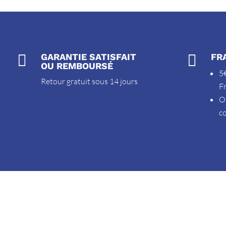

GARANTIE SATISFAIT

FR
OU REMBOURSÉ
5€
Retour gratuit sous 14 jours
F
O
c