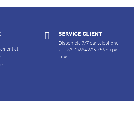
E

SERVICE CLIENT
Disponible 7/7 par télephone
sement et
au +33 (0)684 625 756 ou par
e
Email
de