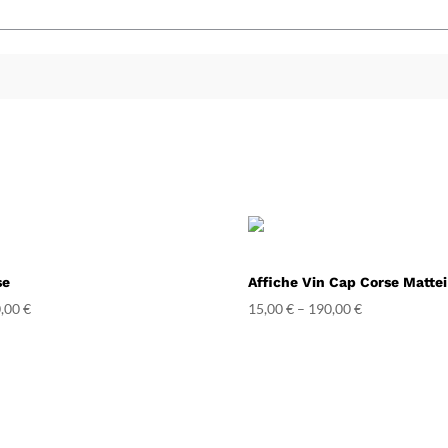
se
Affiche Vin Cap Corse Mattei
,00
€
15,00
€
–
190,00
€