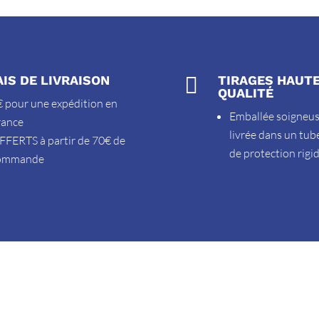
AIS DE LIVRAISON

TIRAGES HAUT
QUALITÉ
 pour une expédition en
Emballée soigneu
rance
livrée dans un tub
FFERTS à partir de 70€ de
de protection rigi
ommande