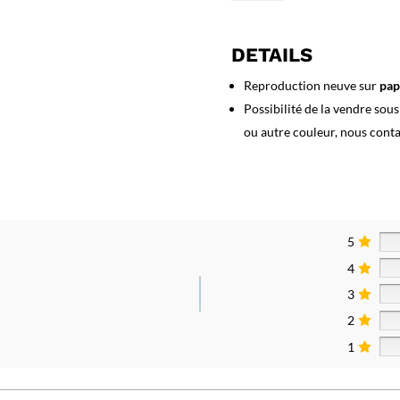
Affiche
Allez
en
DETAILS
Corse
Reproduction neuve sur
pap
Possibilité de la vendre sou
ou autre couleur, nous cont
5
4
3
2
1