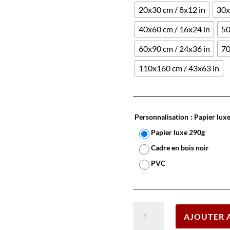
20x30 cm / 8x12 in
30x
40x60 cm / 16x24 in
50
60x90 cm / 24x36 in
70
110x160 cm / 43x63 in
Personnalisation
: Papier lux
Papier luxe 290g
Cadre en bois noir
PVC
quantité
AJOUTER 
de