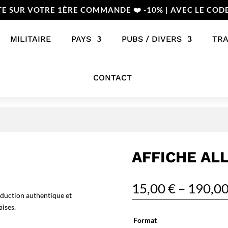
TE SUR VOTRE 1ÈRE COMMANDE ❤️ -10% | AVEC LE COD
MILITAIRE
PAYS
PUBS / DIVERS
TR
CONTACT
AFFICHE AL
15,00
€
–
190,0
oduction authentique et
aises.
Format