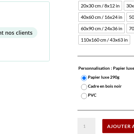
20x30 cm / 8x12 in
30x
40x60 cm / 16x24 in
50
60x90 cm / 24x36 in
70
t nos clients
110x160 cm / 43x63 in
Personnalisation
: Papier lux
Papier luxe 290g
Cadre en bois noir
PVC
quantité
AJOUTER 
de