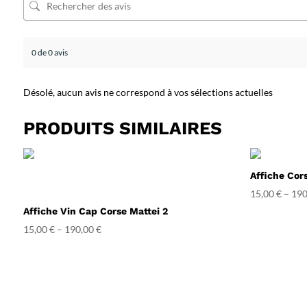
0 de 0 avis
Désolé, aucun avis ne correspond à vos sélections actuelles
PRODUITS SIMILAIRES
Affiche Cor
15,00
€
–
190
Affiche Vin Cap Corse Mattei 2
15,00
€
–
190,00
€