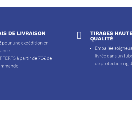
AIS DE LIVRAISON

TIRAGES HAUT
QUALITÉ
 pour une expédition en
Emballée soigneu
rance
livrée dans un tub
FFERTS à partir de 70€ de
de protection rigi
ommande