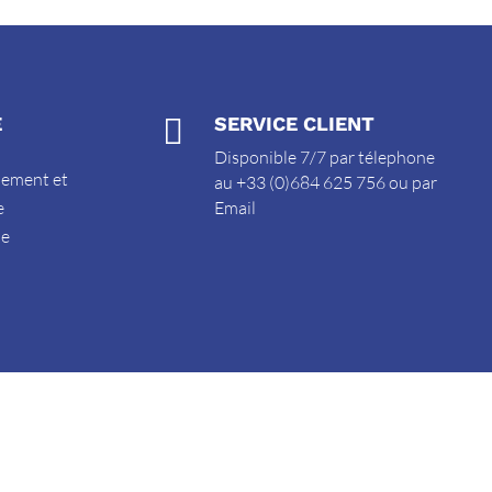
E

SERVICE CLIENT
Disponible 7/7 par télephone
sement et
au +33 (0)684 625 756 ou par
e
Email
de