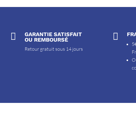

GARANTIE SATISFAIT

FR
OU REMBOURSÉ
5€
Retour gratuit sous 14 jours
F
O
c