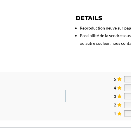
Affiche
Corse
DETAILS
Reproduction neuve sur
pap
Possibilité de la vendre sou
ou autre couleur, nous cont
5
4
3
2
1