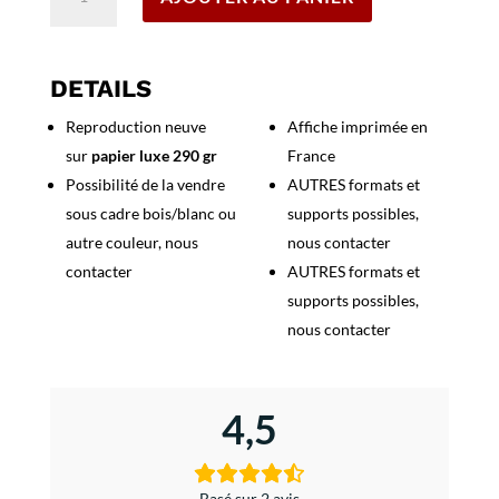
de
Affiche
Lip
-
DETAILS
Bijouterie
Reproduction neuve
Affiche imprimée en
Loubiere
sur
papier luxe 290 gr
France
Possibilité de la vendre
AUTRES formats et
sous cadre bois/blanc ou
supports possibles,
autre couleur, nous
nous contacter
contacter
AUTRES formats et
supports possibles,
nous contacter
4,5
Basé sur 2 avis