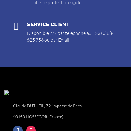
tube de protection rigide

SERVICE CLIENT
Disponible 7/7 par télephone au +33 (0)684
625 756 ou par
Email
Claude DUTHEIL, 79, impasse de Pées
40150 HOSSEGOR (France)