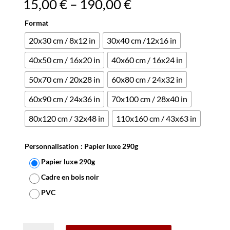
15,00
€
–
190,00
€
Format
20x30 cm / 8x12 in
30x40 cm /12x16 in
40x50 cm / 16x20 in
40x60 cm / 16x24 in
50x70 cm / 20x28 in
60x80 cm / 24x32 in
60x90 cm / 24x36 in
70x100 cm / 28x40 in
80x120 cm / 32x48 in
110x160 cm / 43x63 in
Personnalisation
: Papier luxe 290g
Papier luxe 290g
Cadre en bois noir
PVC
Effacer
quantité