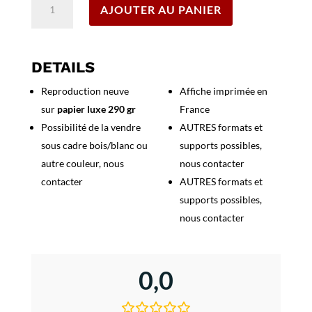
AJOUTER AU PANIER
de
Affiche
Bagnoles
de
DETAILS
l'Orne
Reproduction neuve
Affiche imprimée en
-
sur
papier luxe 290 gr
France
La
Suisse
Possibilité de la vendre
AUTRES formats et
Normande
sous cadre bois/blanc ou
supports possibles,
autre couleur, nous
nous contacter
contacter
AUTRES formats et
supports possibles,
nous contacter
0,0