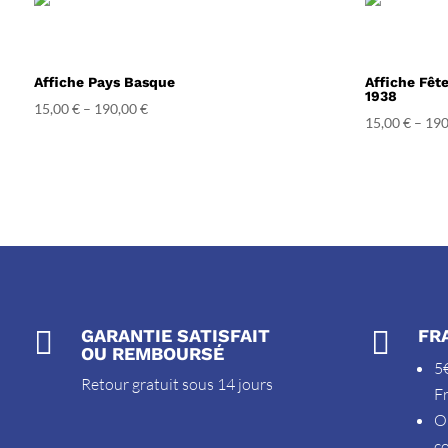
Affiche Pays Basque
Affiche Fêt
1938
15,00
€
–
190,00
€
15,00
€
–
190

GARANTIE SATISFAIT

FR
OU REMBOURSÉ
5€
Retour gratuit sous 14 jours
F
O
c