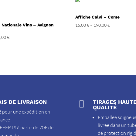
Affiche Calvi – Corse
e Nationale Vins – Avignon
15,00
€
–
190,00
€
,00
€
AIS DE LIVRAISON

TIRAGES HAUT
QUALITÉ
 pour une expédition en
Emballée soigneu
rance
livrée dans un tub
FFERTS à partir de 70€ de
de protection rigi
ommande