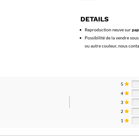
Affiche
Festival
Film
DETAILS
Cannes
-
Reproduction neuve sur
pap
1953
Possibilité de la vendre sou
ou autre couleur, nous cont
5
4
3
2
1