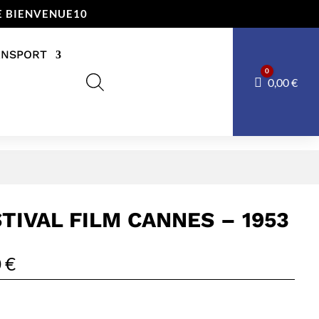
E BIENVENUE10
ANSPORT
0
Panier
0,00
€
TIVAL FILM CANNES – 1953
0
€