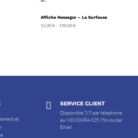
Affiche Hossegor – La Surfeuse
15,00
€
–
190,00
€
E

SERVICE CLIENT
Disponible 7/7 par télephone
sement et
au +33 (0)684 625 756 ou par
e
Email
de