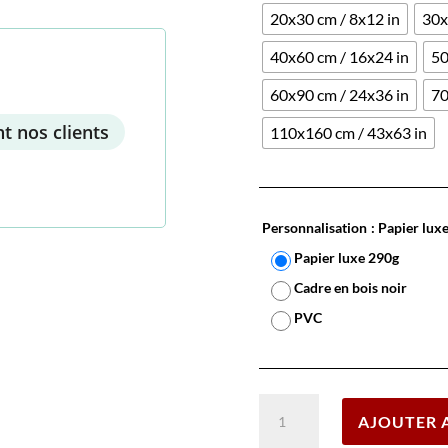
20x30 cm / 8x12 in
30x
40x60 cm / 16x24 in
50
60x90 cm / 24x36 in
70
t nos clients
110x160 cm / 43x63 in
Personnalisation
: Papier lux
Papier luxe 290g
Cadre en bois noir
PVC
quantité
AJOUTER 
de