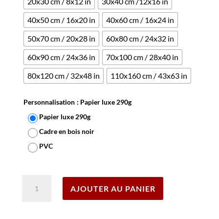
20x30 cm / 8x12 in
30x40 cm /12x16 in
40x50 cm / 16x20 in
40x60 cm / 16x24 in
50x70 cm / 20x28 in
60x80 cm / 24x32 in
60x90 cm / 24x36 in
70x100 cm / 28x40 in
80x120 cm / 32x48 in
110x160 cm / 43x63 in
Personnalisation
: Papier luxe 290g
Papier luxe 290g
Cadre en bois noir
PVC
Effacer
quantité
AJOUTER AU PANIER
de
Affiche
Buvez