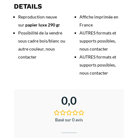
du
DETAILS
Vin
Reproduction neuve
Affiche imprimée en
et
sur
papier luxe 290 gr
France
Vivez
Joyeux
Possibilité de la vendre
AUTRES formats et
sous cadre bois/blanc ou
supports possibles,
autre couleur, nous
nous contacter
contacter
AUTRES formats et
supports possibles,
nous contacter
0,0
Basé sur 0 avis