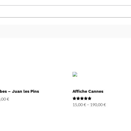
ibes – Juan les Pins
Affiche Cannes
,00
€
Note
15,00
€
–
190,00
€
5.00
sur 5