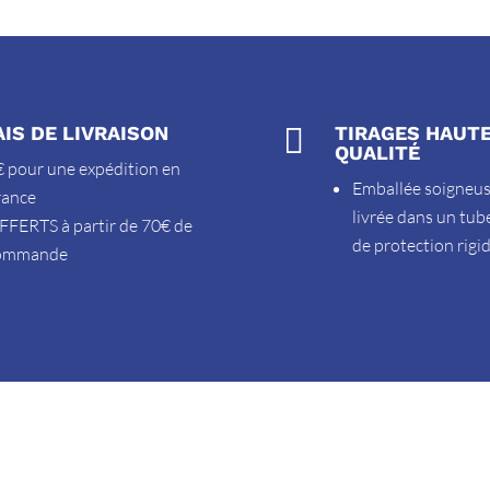
AIS DE LIVRAISON

TIRAGES HAUT
QUALITÉ
 pour une expédition en
Emballée soigneu
rance
livrée dans un tub
FFERTS à partir de 70€ de
de protection rigi
ommande