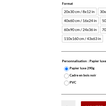
Format
20x30 cm / 8x12 in
30x
40x60 cm / 16x24 in
50
60x90 cm / 24x36 in
70
110x160 cm / 43x63 in
Personnalisation
: Papier lux
Papier luxe 290g
Cadre en bois noir
PVC
quantité