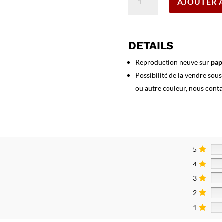
AJOUTER 
de
Affiche
Descente
du
DETAILS
Rhône
de
Reproduction neuve sur
pap
Lyon
Possibilité de la vendre sou
à
ou autre couleur, nous cont
Avignon
5
4
3
2
1