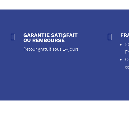

GARANTIE SATISFAIT

FR
OU REMBOURSÉ
5€
Retour gratuit sous 14 jours
F
O
c