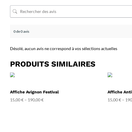
0 de 0 avis
Désolé, aucun avis ne correspond à vos sélections actuelles
PRODUITS SIMILAIRES
Affiche Avignon Festival
Affiche Ant
15,00
€
–
190,00
€
15,00
€
–
190