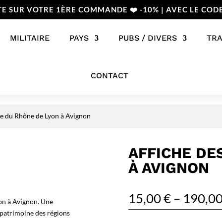
TE SUR VOTRE 1ÈRE COMMANDE ❤️ -10% | AVEC LE COD
MILITAIRE
PAYS
PUBS / DIVERS
TR
CONTACT
te du Rhône de Lyon à Avignon
AFFICHE DE
À AVIGNON
15,00
€
–
190,0
on à Avignon. Une
 patrimoine des régions