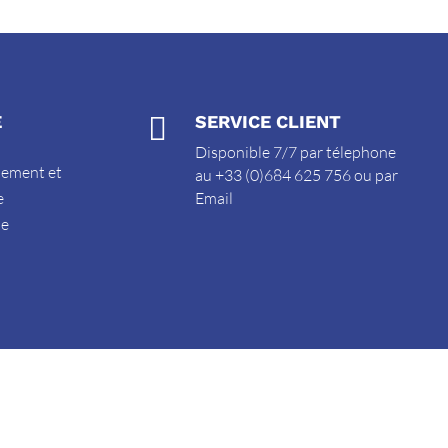
E

SERVICE CLIENT
Disponible 7/7 par télephone
sement et
au +33 (0)684 625 756 ou par
e
Email
de