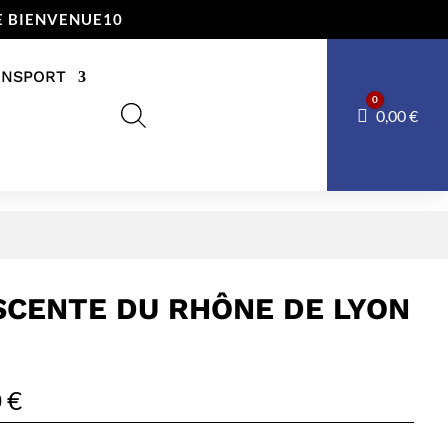
E BIENVENUE10
ANSPORT
0
Panier
0,00
€
SCENTE DU RHÔNE DE LYON
0
€