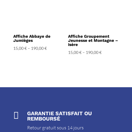
Affiche Abbaye de
Affiche Groupement
Jumièges
Jeunesse et Montagne –
Isère
15,00
€
–
190,00
€
15,00
€
–
190,00
€

GARANTIE SATISFAIT OU
REMBOURSÉ
Retour gratuit sous 14 jours