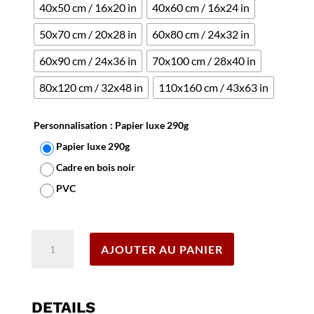
40x50 cm / 16x20 in
40x60 cm / 16x24 in
50x70 cm / 20x28 in
60x80 cm / 24x32 in
60x90 cm / 24x36 in
70x100 cm / 28x40 in
80x120 cm / 32x48 in
110x160 cm / 43x63 in
Personnalisation
: Papier luxe 290g
Papier luxe 290g
Cadre en bois noir
PVC
Effacer
quantité
AJOUTER AU PANIER
de
Affiche
Deauville
2
DETAILS