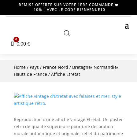
REMISE OFFERTE SUR VOTRE 1ÈRE COMMANDE ❤️
-10% | AVEC LE CODE BIENVENUE10
0
Panier
0,00
€
Home
/
Pays
/
France Nord
/
Bretagne/ Normandie/
Hauts de France
/ Affiche Etretat
Reproduction d’une affiche vintage Etretat. Un poster
rétro de qualité supérieure pour une décoration
murale authentique et originale, reflet du patrimoine