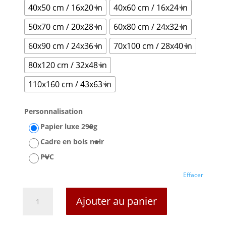
40x50 cm / 16x20 in
40x60 cm / 16x24 in
50x70 cm / 20x28 in
60x80 cm / 24x32 in
60x90 cm / 24x36 in
70x100 cm / 28x40 in
80x120 cm / 32x48 in
110x160 cm / 43x63 in
Personnalisation
Papier luxe 290g
Cadre en bois noir
PVC
Effacer
quantité
Ajouter au panier
de
Affiche