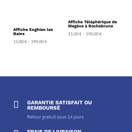
Affiche Téléphérique de
Megève à Rochebrune
Affiche Enghien les
Bains
15,00
€
–
190,00
€
15,00
€
–
190,00
€

GARANTIE SATISFAIT OU
REMBOURSÉ
Retour gratuit sous 14 jours
FRAIS DE LIVRAISON