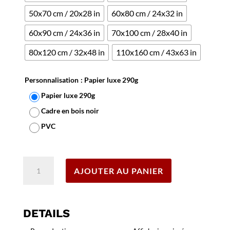
50x70 cm / 20x28 in
60x80 cm / 24x32 in
60x90 cm / 24x36 in
70x100 cm / 28x40 in
80x120 cm / 32x48 in
110x160 cm / 43x63 in
Personnalisation
: Papier luxe 290g
Papier luxe 290g
Cadre en bois noir
PVC
Effacer
quantité
AJOUTER AU PANIER
de
Affiche
Bretagne
2
DETAILS