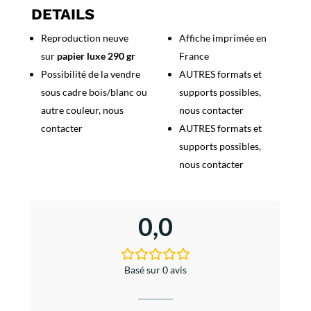
Nicolas
DETAILS
-
Reproduction neuve
Affiche imprimée en
Nectar
sur
papier luxe 290 gr
France
et
Glouglou
Possibilité de la vendre
AUTRES formats et
sous cadre bois/blanc ou
supports possibles,
autre couleur, nous
nous contacter
contacter
AUTRES formats et
supports possibles,
nous contacter
0,0
Basé sur 0 avis