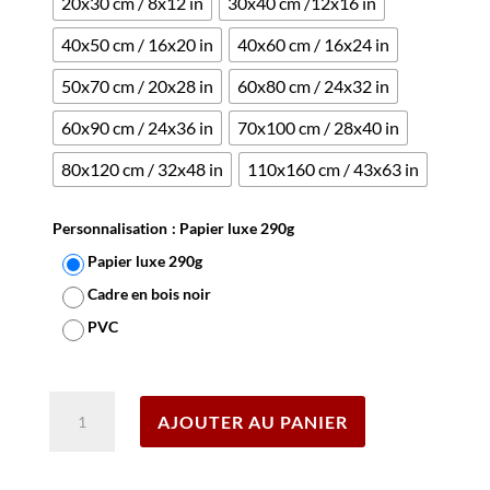
20x30 cm / 8x12 in
30x40 cm /12x16 in
40x50 cm / 16x20 in
40x60 cm / 16x24 in
50x70 cm / 20x28 in
60x80 cm / 24x32 in
60x90 cm / 24x36 in
70x100 cm / 28x40 in
80x120 cm / 32x48 in
110x160 cm / 43x63 in
Personnalisation
: Papier luxe 290g
Papier luxe 290g
Cadre en bois noir
PVC
Effacer
quantité
AJOUTER AU PANIER
de
Affiche
Vin