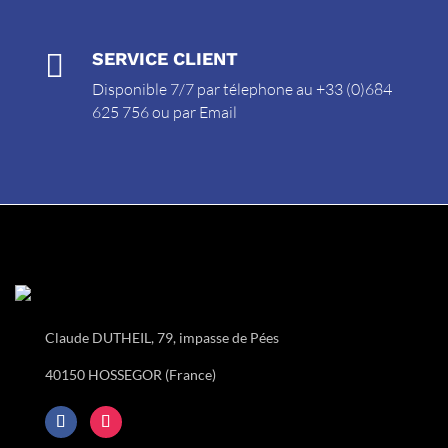

SERVICE CLIENT
Disponible 7/7 par télephone au +33 (0)684
625 756 ou par
Email
Claude DUTHEIL, 79, impasse de Pées
40150 HOSSEGOR (France)