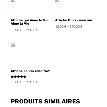
Affiche qui Aime le Vin
Affiche Buvez mon vin
Aime la Vie
15,00
€
–
190,00
€
15,00
€
–
190,00
€
Affiche Le Vin rend fort
Note
15,00
€
–
190,00
€
5.00
sur 5
PRODUITS SIMILAIRES