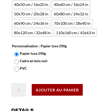
40x50 cm / 16x20 in
40x60 cm / 16x24 in
50x70 cm / 20x28 in
60x80 cm / 24x32 in
60x90 cm / 24x36 in
70x100 cm / 28x40 in
80x120 cm / 32x48 in
110x160 cm / 43x63 in
Personnalisation
: Papier luxe 290g
Papier luxe 290g
Cadre en bois noir
PVC
Effacer
quantité
AJOUTER AU PANIER
de
Affiche
Verveine
Velay
DETAILS