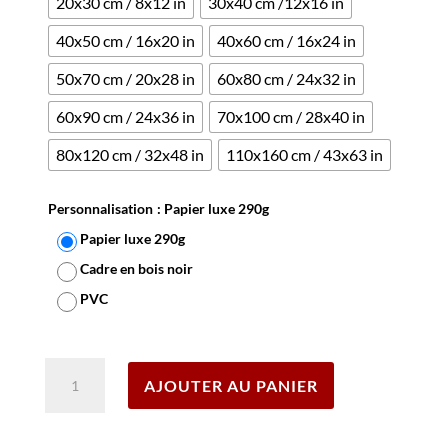
20x30 cm / 8x12 in
30x40 cm /12x16 in
40x50 cm / 16x20 in
40x60 cm / 16x24 in
50x70 cm / 20x28 in
60x80 cm / 24x32 in
60x90 cm / 24x36 in
70x100 cm / 28x40 in
80x120 cm / 32x48 in
110x160 cm / 43x63 in
Personnalisation
: Papier luxe 290g
Papier luxe 290g
Cadre en bois noir
PVC
Effacer
quantité
AJOUTER AU PANIER
de
Affiche
Saint