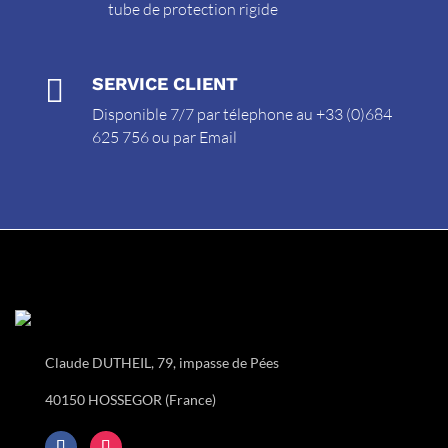
tube de protection rigide

SERVICE CLIENT
Disponible 7/7 par télephone au +33 (0)684
625 756 ou par
Email
Claude DUTHEIL, 79, impasse de Pées
40150 HOSSEGOR (France)