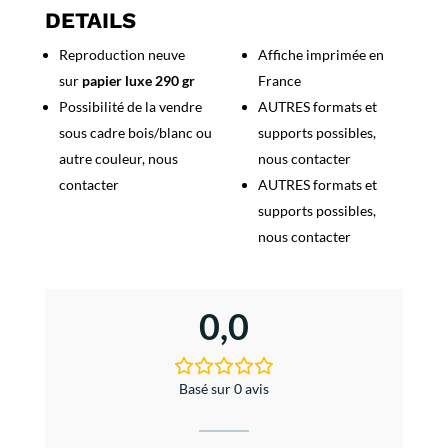
Remy
DETAILS
de
Reproduction neuve
Affiche imprimée en
Provence
sur
papier luxe 290 gr
France
1913
Possibilité de la vendre
AUTRES formats et
sous cadre bois/blanc ou
supports possibles,
autre couleur, nous
nous contacter
contacter
AUTRES formats et
supports possibles,
nous contacter
0,0
Basé sur 0 avis