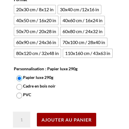
20x30 cm / 8x12 in
30x40 cm /12x16 in
40x50 cm / 16x20 in
40x60 cm / 16x24 in
50x70 cm / 20x28 in
60x80 cm / 24x32 in
60x90 cm / 24x36 in
70x100 cm / 28x40 in
80x120 cm / 32x48 in
110x160 cm / 43x63 in
Personnalisation
: Papier luxe 290g
Papier luxe 290g
Cadre en bois noir
PVC
Effacer
quantité
AJOUTER AU PANIER
de
Affiche