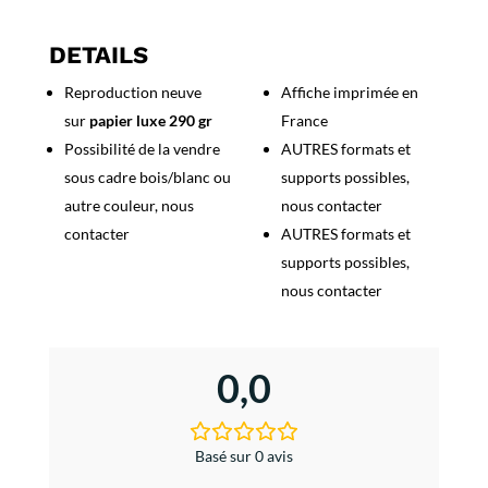
Vallon
d'Autoire
DETAILS
-
Reproduction neuve
Affiche imprimée en
Circuits
sur
papier luxe 290 gr
France
Automobiles
Possibilité de la vendre
AUTRES formats et
sous cadre bois/blanc ou
supports possibles,
autre couleur, nous
nous contacter
contacter
AUTRES formats et
supports possibles,
nous contacter
0,0
Basé sur 0 avis