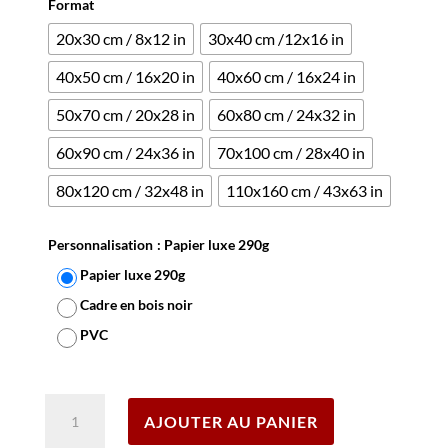
Format
notation
client
20x30 cm / 8x12 in
30x40 cm /12x16 in
40x50 cm / 16x20 in
40x60 cm / 16x24 in
50x70 cm / 20x28 in
60x80 cm / 24x32 in
60x90 cm / 24x36 in
70x100 cm / 28x40 in
80x120 cm / 32x48 in
110x160 cm / 43x63 in
Personnalisation
: Papier luxe 290g
Papier luxe 290g
Cadre en bois noir
PVC
Effacer
quantité
AJOUTER AU PANIER
de