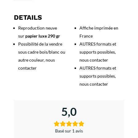
Affiche
UTA,
Le
DETAILS
Pacifique
Reproduction neuve
Affiche imprimée en
sur
papier luxe 290 gr
France
Possibilité de la vendre
AUTRES formats et
sous cadre bois/blanc ou
supports possibles,
autre couleur, nous
nous contacter
contacter
AUTRES formats et
supports possibles,
nous contacter
5,0
Basé sur 1 avis