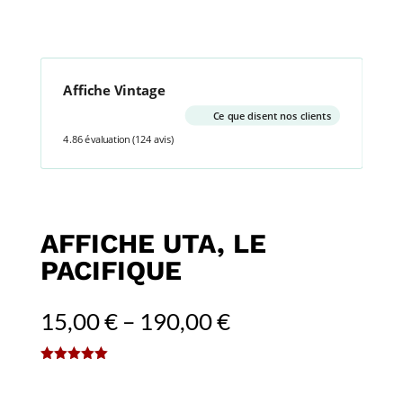
Affiche Vintage
Ce que disent nos clients
4.86 évaluation
(124 avis)
AFFICHE UTA, LE
PACIFIQUE
15,00
€
–
190,00
€
(
1
avis client)
Noté
5.00
sur 5
basé sur