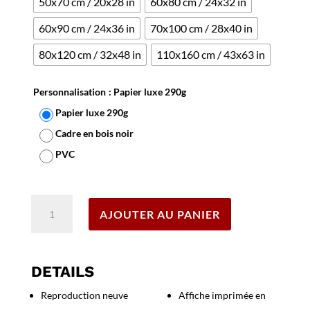
50x70 cm / 20x28 in
60x80 cm / 24x32 in
60x90 cm / 24x36 in
70x100 cm / 28x40 in
80x120 cm / 32x48 in
110x160 cm / 43x63 in
Personnalisation
: Papier luxe 290g
Papier luxe 290g
Cadre en bois noir
PVC
Effacer
quantité
AJOUTER AU PANIER
de
Affiche
Tunisie
DETAILS
Reproduction neuve
Affiche imprimée en