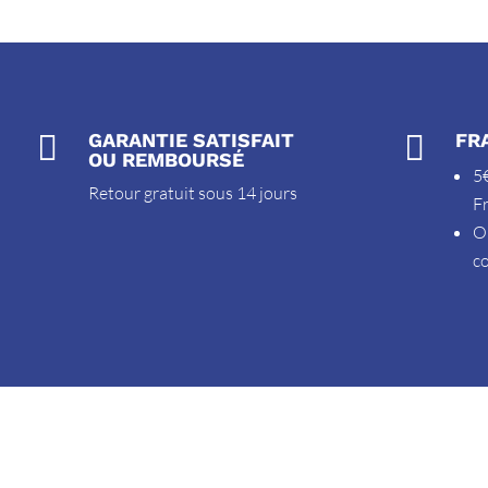

GARANTIE SATISFAIT

FR
OU REMBOURSÉ
5€
Retour gratuit sous 14 jours
F
O
c