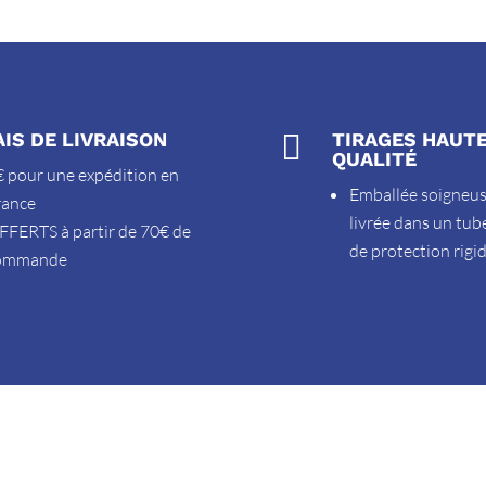
AIS DE LIVRAISON

TIRAGES HAUT
QUALITÉ
 pour une expédition en
Emballée soigneu
rance
livrée dans un tub
FFERTS à partir de 70€ de
de protection rigi
ommande