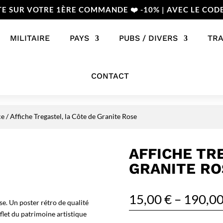
TE SUR VOTRE 1ÈRE COMMANDE ❤️ -10% | AVEC LE COD
MILITAIRE
PAYS
PUBS / DIVERS
TR
CONTACT
ce
/ Affiche Tregastel, la Côte de Granite Rose
AFFICHE TR
GRANITE RO
15,00
€
–
190,0
se. Un poster rétro de qualité
flet du patrimoine artistique