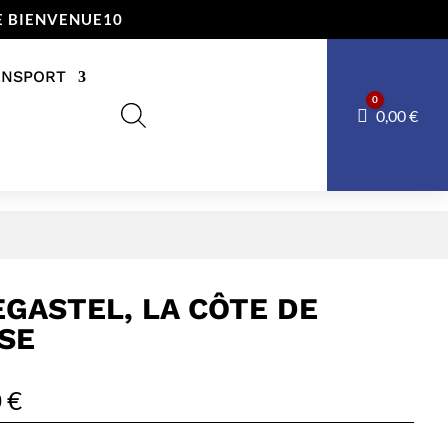
E BIENVENUE10
ANSPORT
0
Panier
0,00
€
EGASTEL, LA CÔTE DE
SE
0
€