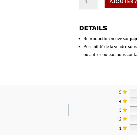
AJOUTER 
de
Affiche
Tregastel,
la
DETAILS
Côte
de
Reproduction neuve sur
pap
Granite
Possibilité de la vendre sou
Rose
ou autre couleur, nous cont
5
4
3
2
1