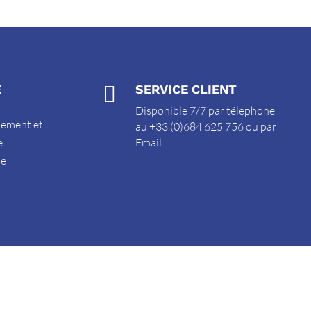
E

SERVICE CLIENT
Disponible 7/7 par télephone
sement et
au +33 (0)684 625 756 ou par
e
Email
de