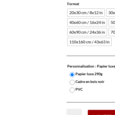
Format
20x30 cm / 8x12 in
30x
40x60 cm / 16x24 in
50
60x90 cm / 24x36 in
70
110x160 cm / 43x63 in
Personnalisation
: Papier lux
Papier luxe 290g
Cadre en bois noir
PVC
quantité