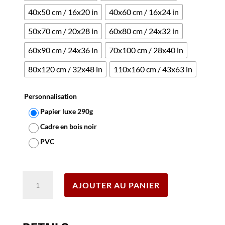
40x50 cm / 16x20 in
40x60 cm / 16x24 in
50x70 cm / 20x28 in
60x80 cm / 24x32 in
60x90 cm / 24x36 in
70x100 cm / 28x40 in
80x120 cm / 32x48 in
110x160 cm / 43x63 in
Personnalisation
Papier luxe 290g
Cadre en bois noir
PVC
Effacer
quantité
AJOUTER AU PANIER
de
Affiche
Suze