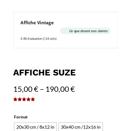
Affiche Vintage
Ce que disent nos clients
4.86 évaluation
(124 avis)
AFFICHE SUZE
15,00
€
–
190,00
€
(
1
avis client)
Noté
5.00
sur 5
basé sur
Format
notation
client
20x30 cm / 8x12 in
30x40 cm /12x16 in