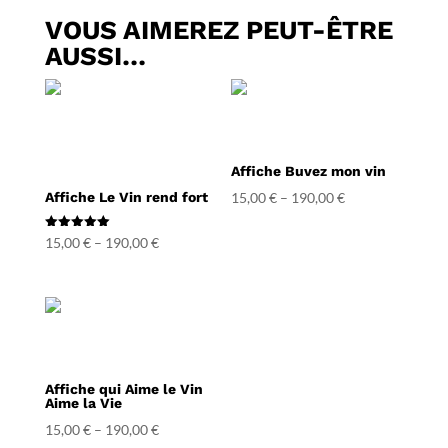
VOUS AIMEREZ PEUT-ÊTRE
AUSSI…
Affiche Buvez mon vin
Affiche Le Vin rend fort
15,00
€
–
190,00
€
Note
15,00
€
–
190,00
€
5.00
sur 5
Affiche qui Aime le Vin
Aime la Vie
15,00
€
–
190,00
€