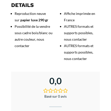
Bex
DETAILS
Villars
Reproduction neuve
Affiche imprimée en
Chesieres
sur
papier luxe 290 gr
France
Possibilité de la vendre
AUTRES formats et
sous cadre bois/blanc ou
supports possibles,
autre couleur, nous
nous contacter
contacter
AUTRES formats et
supports possibles,
nous contacter
0,0
Basé sur 0 avis