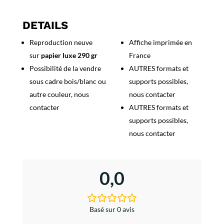
Suisse
Lugano
DETAILS
1938
Reproduction neuve
Affiche imprimée en
Vendanges
sur
papier luxe 290 gr
France
Possibilité de la vendre
AUTRES formats et
sous cadre bois/blanc ou
supports possibles,
autre couleur, nous
nous contacter
contacter
AUTRES formats et
supports possibles,
nous contacter
0,0
Basé sur 0 avis