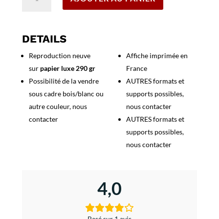
de
Affiche
Sncf
Train
DETAILS
Emprunt
Reproduction neuve
Affiche imprimée en
1962
sur
papier luxe 290 gr
France
Possibilité de la vendre
AUTRES formats et
sous cadre bois/blanc ou
supports possibles,
autre couleur, nous
nous contacter
contacter
AUTRES formats et
supports possibles,
nous contacter
4,0
Basé sur 1 avis