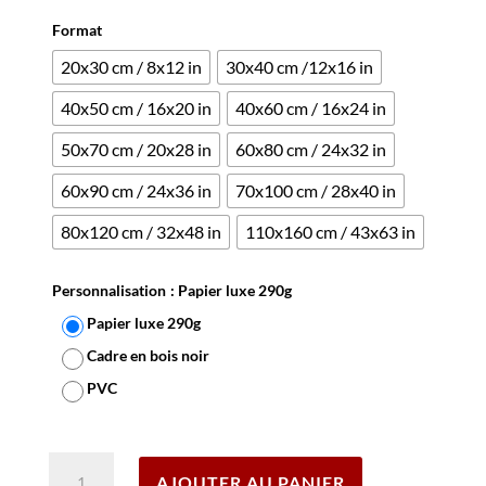
sur 5
basé
Format
sur
notation
client
20x30 cm / 8x12 in
30x40 cm /12x16 in
40x50 cm / 16x20 in
40x60 cm / 16x24 in
50x70 cm / 20x28 in
60x80 cm / 24x32 in
60x90 cm / 24x36 in
70x100 cm / 28x40 in
80x120 cm / 32x48 in
110x160 cm / 43x63 in
Personnalisation
: Papier luxe 290g
Papier luxe 290g
Cadre en bois noir
PVC
Effacer
quantité
AJOUTER AU PANIER