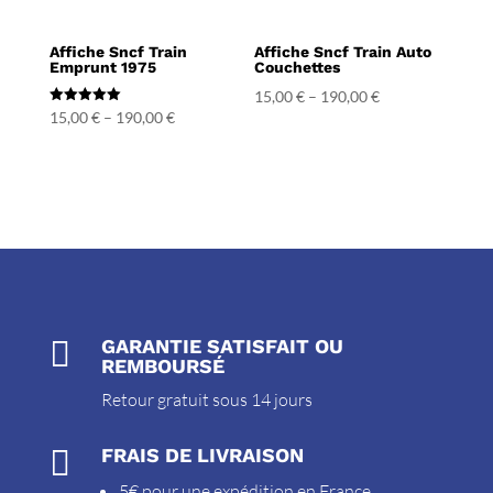
Affiche Sncf Train
Affiche Sncf Train Auto
Emprunt 1975
Couchettes
15,00
€
–
190,00
€
Note
15,00
€
–
190,00
€
5.00
sur 5

GARANTIE SATISFAIT OU
REMBOURSÉ
Retour gratuit sous 14 jours

FRAIS DE LIVRAISON
5€ pour une expédition en France