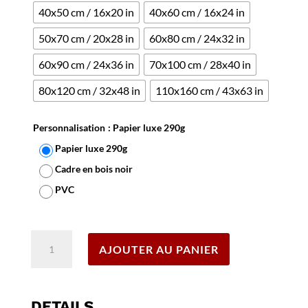
40x50 cm / 16x20 in
40x60 cm / 16x24 in
50x70 cm / 20x28 in
60x80 cm / 24x32 in
60x90 cm / 24x36 in
70x100 cm / 28x40 in
80x120 cm / 32x48 in
110x160 cm / 43x63 in
Personnalisation
: Papier luxe 290g
Papier luxe 290g
Cadre en bois noir
PVC
Effacer
quantité
AJOUTER AU PANIER
de
Affiche
Sncf
Train
DETAILS