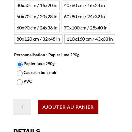
40x50 cm / 16x20 in
40x60 cm / 16x24 in
50x70 cm / 20x28 in
60x80 cm / 24x32 in
60x90 cm / 24x36 in
70x100 cm / 28x40 in
80x120 cm / 32x48 in
110x160 cm / 43x63 in
Personnalisation
: Papier luxe 290g
Papier luxe 290g
Cadre en bois noir
PVC
Effacer
quantité
AJOUTER AU PANIER
de
Affiche
San
Sebastian
DETAILS