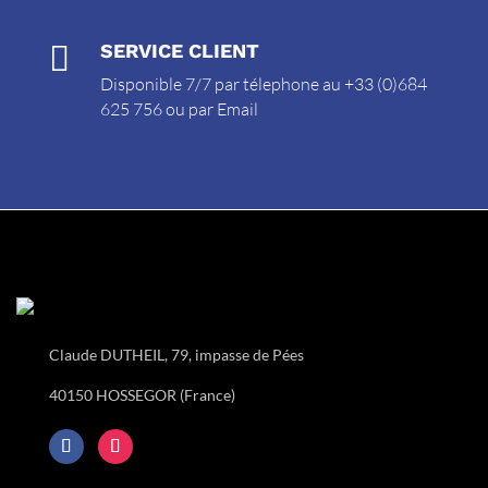

SERVICE CLIENT
Disponible 7/7 par télephone au +33 (0)684
625 756 ou par
Email
Claude DUTHEIL, 79, impasse de Pées
40150 HOSSEGOR (France)