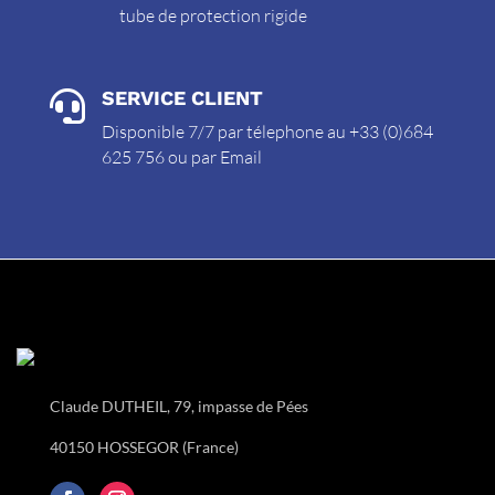
tube de protection rigide
SERVICE CLIENT

Disponible 7/7 par télephone au +33 (0)684
625 756 ou par
Email
Claude DUTHEIL, 79, impasse de Pées
40150 HOSSEGOR (France)