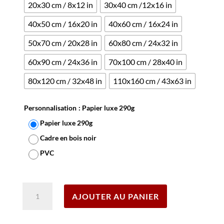
20x30 cm / 8x12 in
30x40 cm /12x16 in
40x50 cm / 16x20 in
40x60 cm / 16x24 in
50x70 cm / 20x28 in
60x80 cm / 24x32 in
60x90 cm / 24x36 in
70x100 cm / 28x40 in
80x120 cm / 32x48 in
110x160 cm / 43x63 in
Personnalisation
: Papier luxe 290g
Papier luxe 290g
Cadre en bois noir
PVC
Effacer
quantité
AJOUTER AU PANIER
de
Affiche
Ricard