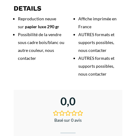
-
DETAILS
Le
Reproduction neuve
Affiche imprimée en
Vrai
sur
papier luxe 290 gr
France
Pastis
de
Possibilité de la vendre
AUTRES formats et
Marseille
sous cadre bois/blanc ou
supports possibles,
autre couleur, nous
nous contacter
contacter
AUTRES formats et
supports possibles,
nous contacter
0,0
Basé sur 0 avis