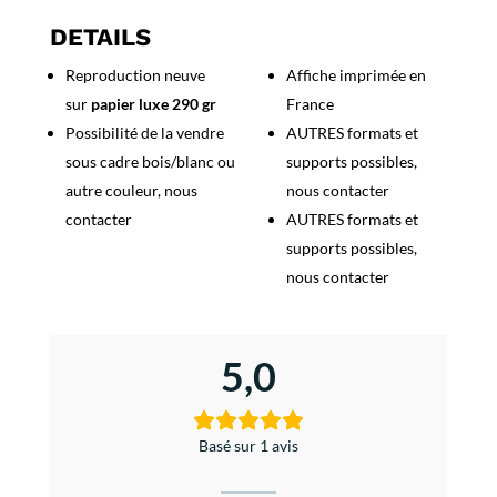
Sports
Basques
DETAILS
Reproduction neuve
Affiche imprimée en
sur
papier luxe 290 gr
France
Possibilité de la vendre
AUTRES formats et
sous cadre bois/blanc ou
supports possibles,
autre couleur, nous
nous contacter
contacter
AUTRES formats et
supports possibles,
nous contacter
5,0
Basé sur 1 avis