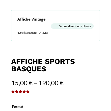
Affiche Vintage
Ce que disent nos clients
4.86 évaluation
(124 avis)
AFFICHE SPORTS
BASQUES
15,00
€
–
190,00
€
(
1
avis client)
Noté
5.00
sur 5
basé sur
Format
notation
client