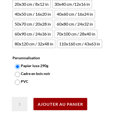
20x30 cm / 8x12 in
30x40 cm /12x16 in
40x50 cm / 16x20 in
40x60 cm / 16x24 in
50x70 cm / 20x28 in
60x80 cm / 24x32 in
60x90 cm / 24x36 in
70x100 cm / 28x40 in
80x120 cm / 32x48 in
110x160 cm / 43x63 in
Personnalisation
Papier luxe 290g
Cadre en bois noir
PVC
Effacer
quantité
AJOUTER AU PANIER
de
Affiche