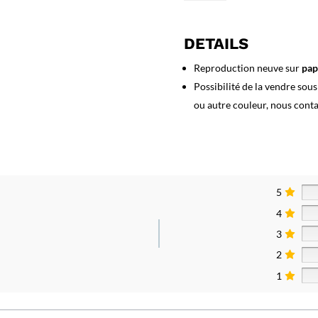
Affiche
Pastis
51
DETAILS
Reproduction neuve sur
pap
Possibilité de la vendre sou
ou autre couleur, nous cont
5
4
3
2
1