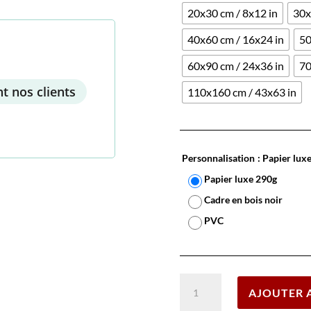
20x30 cm / 8x12 in
30x
40x60 cm / 16x24 in
50
60x90 cm / 24x36 in
70
t nos clients
110x160 cm / 43x63 in
Personnalisation
: Papier lux
Papier luxe 290g
Cadre en bois noir
PVC
quantité
AJOUTER 
de