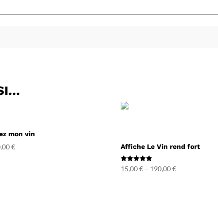
SI…
ez mon vin
,00
€
Affiche Le Vin rend fort
Note
15,00
€
–
190,00
€
5.00
sur 5