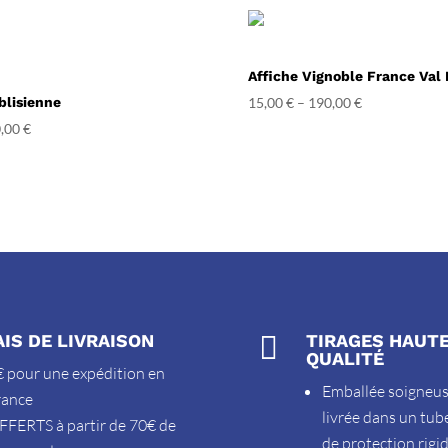
Affiche Vignoble France Val 
blisienne
15,00
€
–
190,00
€
,00
€
AIS DE LIVRAISON

TIRAGES HAUT
QUALITÉ
 pour une expédition en
Emballée soigneu
rance
livrée dans un tub
FFERTS à partir de 70€ de
de protection rigi