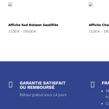
Affiche Sud Boisson Gazéifiée
Affiche Cha
15,00
€
–
190,00
€
15,00
€
–
190

GARANTIE SATISFAIT

FR
OU REMBOURSÉ
5€
Retour gratuit sous 14 jours
F
O