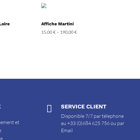
Loire
Affiche Martini
15,00
€
–
190,00
€
E

SERVICE CLIENT
Disponible 7/7 par télephone
sement et
au +33 (0)684 625 756 ou par
e
Email
de