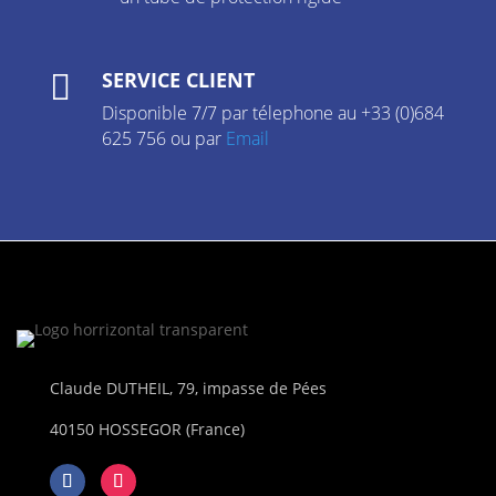
SERVICE CLIENT

Disponible 7/7 par télephone au +33 (0)684
625 756 ou par
Email
Claude DUTHEIL, 79, impasse de Pées
40150 HOSSEGOR (France)