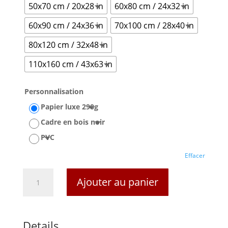
50x70 cm / 20x28 in
60x80 cm / 24x32 in
60x90 cm / 24x36 in
70x100 cm / 28x40 in
80x120 cm / 32x48 in
110x160 cm / 43x63 in
Personnalisation
Papier luxe 290g
Cadre en bois noir
PVC
Effacer
quantité
Ajouter au panier
de
Affiche
Mistinguett
Details