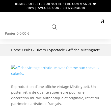
REMISE OFFERTE SUR VOTRE 1ÈRE COMMANDE ❤️
-10% | AVEC LE CODE BIENVENUE10
Panier
0
0,00
€
Home
/
Pubs / Divers
/
Spectacle
/ Affiche Mistinguett
Reproduction d’une affiche vintage Mistinguett. Un
poster rétro de qualité supérieure pour une
décoration murale authentique et originale, reflet du
patrimoine artistique français.