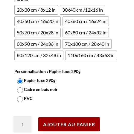
20x30 cm / 8x12 in
30x40 cm /12x16 in
40x50 cm / 16x20 in
40x60 cm / 16x24 in
50x70 cm / 20x28 in
60x80 cm / 24x32 in
60x90 cm / 24x36 in
70x100 cm / 28x40 in
80x120 cm / 32x48 in
110x160 cm / 43x63 in
Personnalisation
: Papier luxe 290g
Papier luxe 290g
Cadre en bois noir
PVC
Effacer
quantité
AJOUTER AU PANIER
de
Affiche