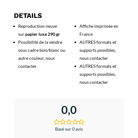
3e
Festival
DETAILS
International
Reproduction neuve
Affiche imprimée en
du
sur
papier luxe 290 gr
France
Jazz
Antibes
Possibilité de la vendre
AUTRES formats et
sous cadre bois/blanc ou
supports possibles,
autre couleur, nous
nous contacter
contacter
AUTRES formats et
supports possibles,
nous contacter
0,0
Basé sur 0 avis