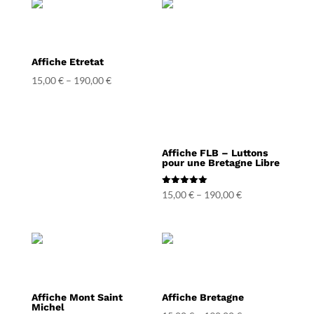
Affiche Etretat
15,00
€
–
190,00
€
Affiche FLB – Luttons
pour une Bretagne Libre
Note
15,00
€
–
190,00
€
5.00
sur 5
Affiche Mont Saint
Affiche Bretagne
Michel