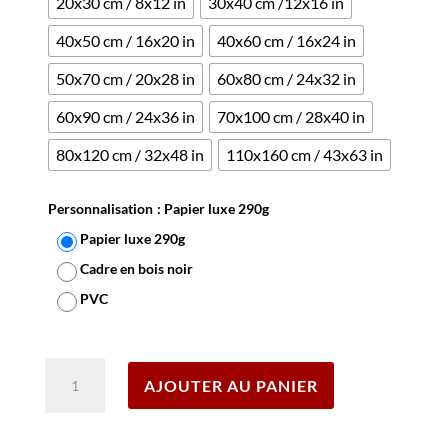
20x30 cm / 8x12 in
30x40 cm /12x16 in
40x50 cm / 16x20 in
40x60 cm / 16x24 in
50x70 cm / 20x28 in
60x80 cm / 24x32 in
60x90 cm / 24x36 in
70x100 cm / 28x40 in
80x120 cm / 32x48 in
110x160 cm / 43x63 in
Personnalisation
: Papier luxe 290g
Papier luxe 290g
Cadre en bois noir
PVC
Effacer
quantité
AJOUTER AU PANIER
de
Affiche
Mers