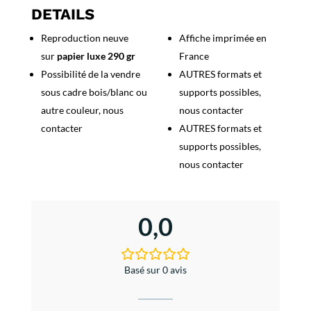
les
DETAILS
Bains
Reproduction neuve
Affiche imprimée en
sur
papier luxe 290 gr
France
Possibilité de la vendre
AUTRES formats et
sous cadre bois/blanc ou
supports possibles,
autre couleur, nous
nous contacter
contacter
AUTRES formats et
supports possibles,
nous contacter
0,0
Basé sur 0 avis