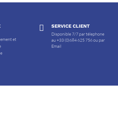
E

SERVICE CLIENT
Disponible 7/7 par télephone
sement et
au +33 (0)684 625 756 ou par
e
Email
de