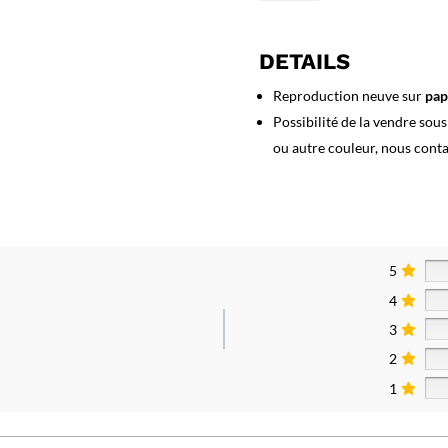
Affiche
Maroilles,
mon
DETAILS
Favori
Reproduction neuve sur
pap
Possibilité de la vendre sou
ou autre couleur, nous cont
5
4
3
2
1