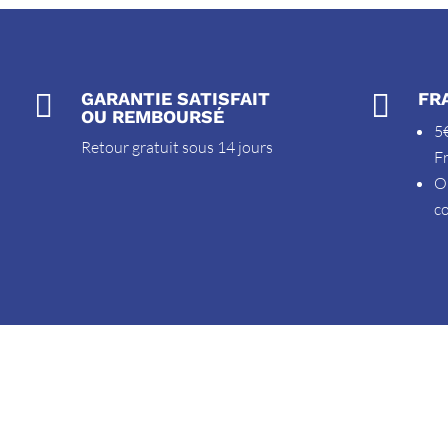

GARANTIE SATISFAIT

FR
OU REMBOURSÉ
5€
Retour gratuit sous 14 jours
F
O
c