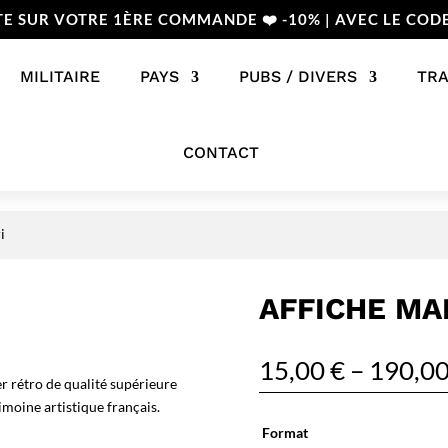
TE SUR VOTRE 1ÈRE COMMANDE ❤️ -10% | AVEC LE COD
MILITAIRE
PAYS
PUBS / DIVERS
TR
CONTACT
i
AFFICHE MA
15,00
€
–
190,0
r rétro de qualité supérieure
imoine artistique français.
Format