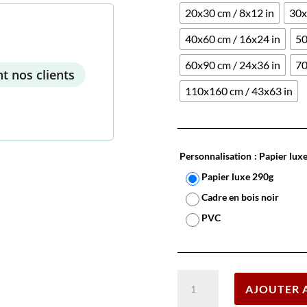
20x30 cm / 8x12 in
30x
40x60 cm / 16x24 in
50
60x90 cm / 24x36 in
70
t nos clients
110x160 cm / 43x63 in
Personnalisation
: Papier lux
Papier luxe 290g
Cadre en bois noir
PVC
quantité
AJOUTER 
de