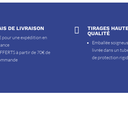
AIS DE LIVRAISON

TIRAGES HAUT
QUALITÉ
 pour une expédition en
Emballée soigneu
rance
livrée dans un tub
FFERTS à partir de 70€ de
de protection rigi
ommande