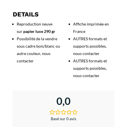
les
Ruines
DETAILS
d'Angkor
Reproduction neuve
Affiche imprimée en
-
sur
papier luxe 290 gr
France
Indochine
Possibilité de la vendre
AUTRES formats et
sous cadre bois/blanc ou
supports possibles,
autre couleur, nous
nous contacter
contacter
AUTRES formats et
supports possibles,
nous contacter
0,0
Basé sur 0 avis