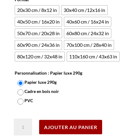
20x30 cm / 8x12 in
30x40 cm /12x16 in
40x50 cm / 16x20 in
40x60 cm / 16x24 in
50x70 cm / 20x28 in
60x80 cm / 24x32 in
60x90 cm / 24x36 in
70x100 cm / 28x40 in
80x120 cm / 32x48 in
110x160 cm / 43x63 in
Personnalisation
: Papier luxe 290g
Papier luxe 290g
Cadre en bois noir
PVC
Effacer
quantité
AJOUTER AU PANIER
de
Affiche