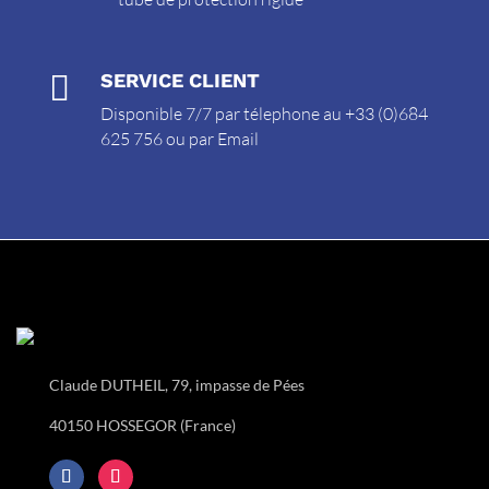

SERVICE CLIENT
Disponible 7/7 par télephone au +33 (0)684
625 756 ou par
Email
Claude DUTHEIL, 79, impasse de Pées
40150 HOSSEGOR (France)