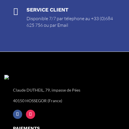

SERVICE CLIENT
Disponible 7/7 par télephone au +33 (0)684
625 756 ou par
Email
Claude DUTHEIL, 79, impasse de Pées
40150 HOSSEGOR (France)
PAIEMENTS