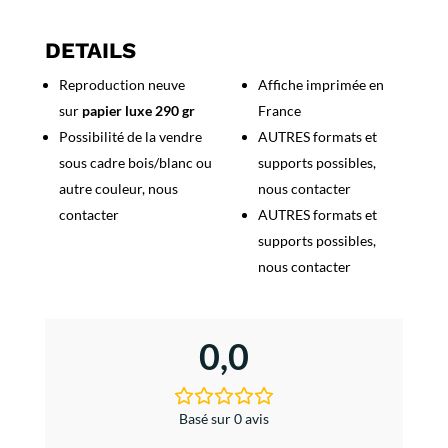
Kuwait
Airways
DETAILS
-
Reproduction neuve
Affiche imprimée en
United
sur
papier luxe 290 gr
France
Arab
Republic
Possibilité de la vendre
AUTRES formats et
sous cadre bois/blanc ou
supports possibles,
autre couleur, nous
nous contacter
contacter
AUTRES formats et
supports possibles,
nous contacter
0,0
Basé sur 0 avis