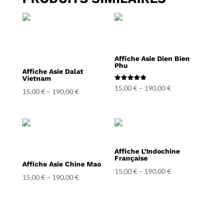
Affiche Asie Dien Bien
Phu
Affiche Asie Dalat
Vietnam
Note
15,00
€
–
190,00
€
15,00
€
–
190,00
€
5.00
sur 5
Affiche L’Indochine
Française
Affiche Asie Chine Mao
15,00
€
–
190,00
€
15,00
€
–
190,00
€